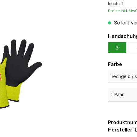
Sweater, Hemden & Co.
Inhalt:
1
Preise inkl. Mw
Gastronomie & Pflege
Sofort ver
Handschuh
3
Farbe
Produktnu
Hersteller: