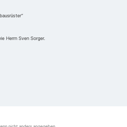
bausrüster“
wie Herrn Sven Sorger.
enn nicht anders angegeben.