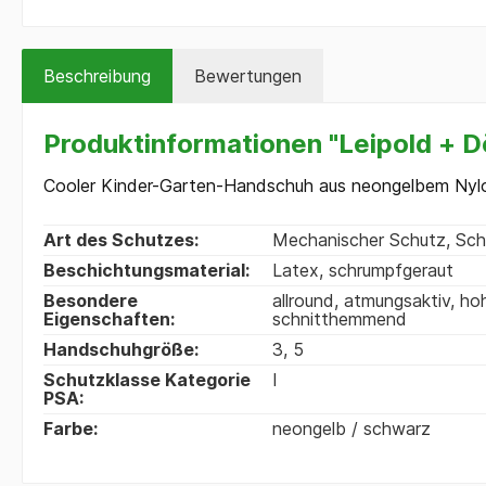
Beschreibung
Bewertungen
Produktinformationen "Leipold + 
Cooler Kinder-Garten-Handschuh aus neongelbem Nylo
Art des Schutzes:
Mechanischer Schutz
, Sc
Beschichtungsmaterial:
Latex, schrumpfgeraut
Besondere
allround
, atmungsaktiv
, ho
Eigenschaften:
schnitthemmend
Handschuhgröße:
3
, 5
Schutzklasse Kategorie
I
PSA:
Farbe:
neongelb / schwarz