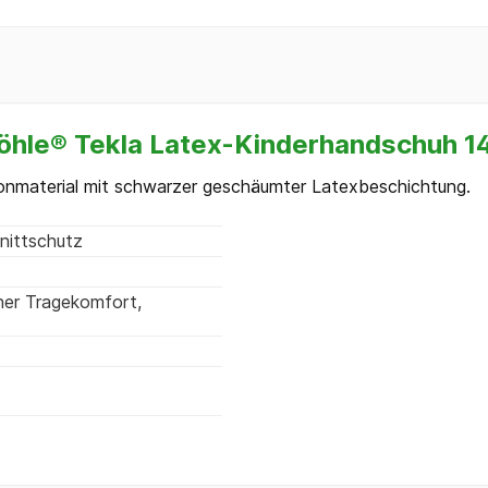
Döhle® Tekla Latex-Kinderhandschuh 1
nmaterial mit schwarzer geschäumter Latexbeschichtung.
hnittschutz
her Tragekomfort
,