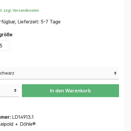
Regenbekleidung
St. zzgl. Versandkosten
Schweißerschutz
fügbar, Lieferzeit: 5-7 Tage
größe
5
In den Warenkorb
mmer:
LD14913.1
Leipold + Döhle®