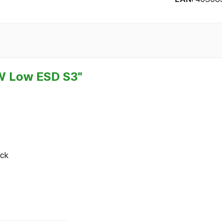
W Low ESD S3"
ack