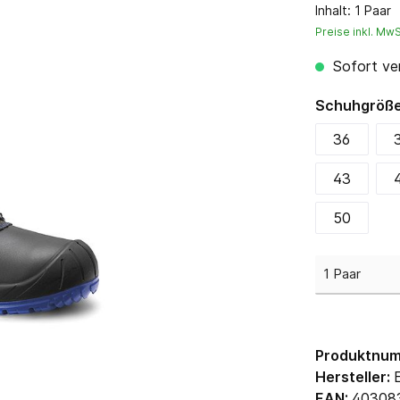
Sweater, Hemden & Co.
Inhalt:
1 Paar
Preise inkl. Mw
Gastronomie & Pflege
Sofort ver
Schuhgröß
36
43
50
Produktnu
Hersteller:
EAN:
40308