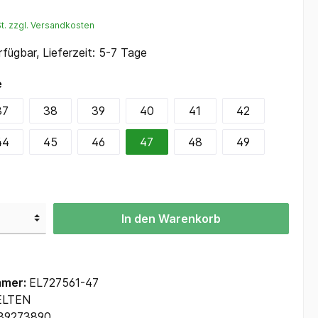
Regenbekleidung
St. zzgl. Versandkosten
Schweißerschutz
fügbar, Lieferzeit: 5-7 Tage
e
37
38
39
40
41
42
44
45
46
47
48
49
In den Warenkorb
mmer:
EL727561-47
ELTEN
39273890