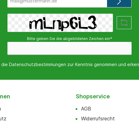
Mail-
Adresse*
Bitte geben Sie die abgebildeten Zeichen ein*
 die
Datenschutzbestimmungen
zur Kenntnis genommen und erken
onen
Shopservice
m
AGB
utz
Widerrufsrecht