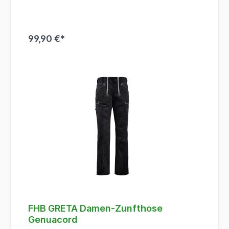
Multifunktions-Beintasche incl. Zollstock- und
einer Handytasche
99,90 €*
FHB GRETA Damen-Zunfthose
Genuacord