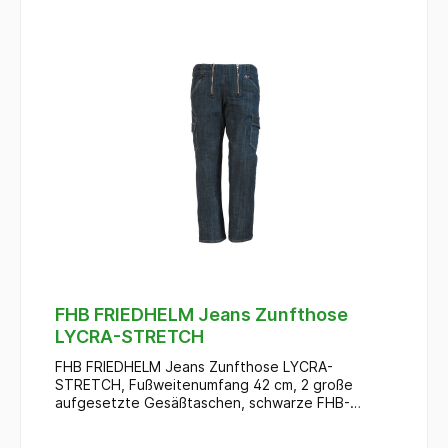
FHB FRIEDHELM Jeans Zunfthose
LYCRA-STRETCH
FHB FRIEDHELM Jeans Zunfthose LYCRA-
STRETCH, Fußweitenumfang 42 cm, 2 große
aufgesetzte Gesäßtaschen, schwarze FHB-
typische Kunstleder-Fünfecke zur Taschen- und
Reißverschlussverstärkung, 1 Zollstocktasche, 1