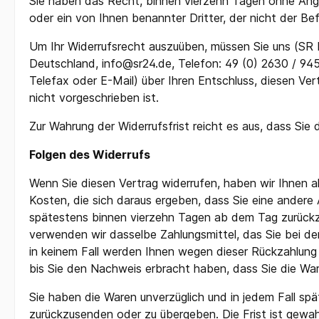
Sie haben das Recht, binnen vierzehn Tagen ohne Anga
Arbeitsjacken
Damen
oder ein von Ihnen benannter Dritter, der nicht der Be
Arbeitswesten
Zunft
Um Ihr Widerrufsrecht auszuüben, müssen Sie uns (SR 
Deutschland, info@sr24.de, Telefon: 49 (0) 2630 / 9454
Telefax oder E-Mail) über Ihren Entschluss, diesen Ve
Zur Kategorie Arbeitskleidung
nicht vorgeschrieben ist.
Zur Wahrung der Widerrufsfrist reicht es aus, dass Sie
Folgen des Widerrufs
Wenn Sie diesen Vertrag widerrufen, haben wir Ihnen al
Kosten, die sich daraus ergeben, dass Sie eine andere
spätestens binnen vierzehn Tagen ab dem Tag zurückzuz
verwenden wir dasselbe Zahlungsmittel, das Sie bei de
in keinem Fall werden Ihnen wegen dieser Rückzahlung 
bis Sie den Nachweis erbracht haben, dass Sie die War
Sie haben die Waren unverzüglich und in jedem Fall sp
zurückzusenden oder zu übergeben. Die Frist ist gewah