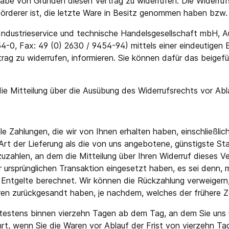
be von Gründen diesen Vertrag zu widerrufen. Die Widerruf
Sweater, Hemden & Co.
förderer ist, die letzte Ware in Besitz genommen haben bzw.
Gastronomie & Pflege
Industrieservice und technische Handelsgesellschaft mbH, 
-0, Fax: 49 (0) 2630 / 9454-94) mittels einer eindeutigen Er
rtrag zu widerrufen, informieren. Sie können dafür das beig
 die Mitteilung über die Ausübung des Widerrufsrechts vor Abl
le Zahlungen, die wir von Ihnen erhalten haben, einschließli
 Art der Lieferung als die von uns angebotene, günstigste St
ahlen, an dem die Mitteilung über Ihren Widerruf dieses Ver
r ursprünglichen Transaktion eingesetzt haben, es sei denn, 
Entgelte berechnet. Wir können die Rückzahlung verweigern,
en zurückgesandt haben, je nachdem, welches der frühere Ze
ätestens binnen vierzehn Tagen ab dem Tag, an dem Sie uns ü
rt, wenn Sie die Waren vor Ablauf der Frist von vierzehn Ta