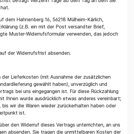
sfrist beträgt vierzehn Tage ab dem Tag an dem Sie
Regenbekleidung
 hat.
Schweißerschutz
Auf dem Hahnenberg 16, 56218 Mülheim-Kärlich,
klärung (z.B. ein mit der Post versandter Brief,
efügte Muster-Widerrufsformular verwenden, das jedoch
auf der Widerrufsfrist absenden.
ch der Lieferkosten (mit Ausnahme der zusätzlichen
andardlieferung gewählt haben), unverzüglich und
trags bei uns eingegangen ist. Für diese Rückzahlung
mit Ihnen wurde ausdrücklich etwas anderes vereinbart;
 bis wir die Waren wieder zurückerhalten haben oder
itpunkt ist.
ber den Widerruf dieses Vertrags unterrichten, an uns
gen absenden. Sie tragen die unmittelbaren Kosten der