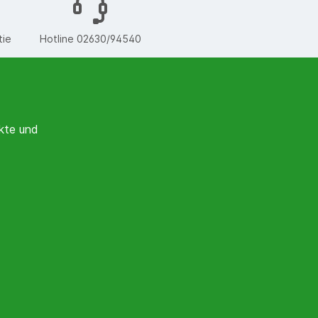
tie
Hotline 02630/94540
kte und