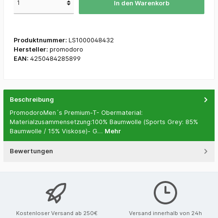
In den Warenkorb
Produktnummer:
LS1000048432
Hersteller:
promodoro
EAN:
4250484285899
Beschreibung
PromodoroMen´s Premium-T- Obermaterial:
Materialzusammensetzung:100% Baumwolle (Sports Grey: 85%
Baumwolle / 15% Viskose)- G…
Mehr
Bewertungen
Kostenloser Versand ab 250€
Versand innerhalb von 24h